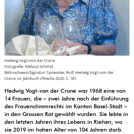
Hedwig Vogt-von der Crone
Fotografie: Niklaus Schmid
Bildnachweis/Signatur: Spriessler, Rolf: Hedwig Vogt-von der
Crone. In: Jahrbuch z’Rieche 2020. S. 181.
Hedwig Vogt-von der Crone war
1
968 eine von
1
4 Frauen, die – zwei Jahre nach der Einführung
des Frauenstimmrechts im Kanton Basel-Stadt –
in den Grossen Rat gewählt wurden. Sie lebte in
den letzten Jahren ihres Lebens in Riehen, wo
sie 20
1
9 im hohen Alter von
1
04 Jahren starb.