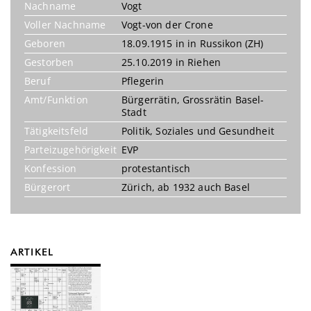
Nachname
Vogt
Voller Nachname
Vogt-von der Crone
Geboren
18.09.1915 in in Russikon (ZH)
Gestorben
25.10.2019 in Riehen
Beruf
Pflegerin
Amt/Funktion
Bürgerrätin
,
Grossrätin Basel-
Stadt
Tätigkeitsfeld
Politik
,
Soziales und Gesundheit
Parteizugehörigkeit
EVP
Konfession
protestantisch
Bürgerort
Zürich, ab 1932 auch Basel
ARTIKEL