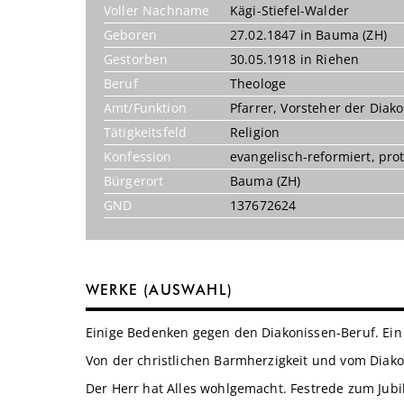
Voller Nachname
Kägi-Stiefel-Walder
Geboren
27.02.1847 in Bauma (ZH)
Gestorben
30.05.1918 in Riehen
Beruf
Theologe
Amt/Funktion
Pfarrer
,
Vorsteher der Diak
Tätigkeitsfeld
Religion
Konfession
evangelisch-reformiert
,
pro
Bürgerort
Bauma (ZH)
GND
137672624
WERKE (AUSWAHL)
Einige Bedenken gegen den Diakonissen-Beruf. Ein 
Von der christlichen Barmherzigkeit und vom Diakon
Der Herr hat Alles wohlgemacht. Festrede zum Ju