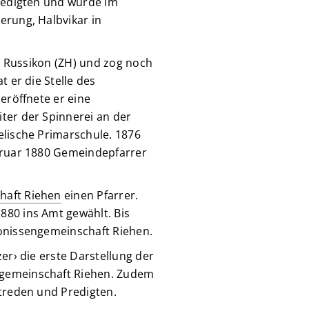
Predigten und wurde im
erung, Halbvikar in
us Russikon (ZH) und zog noch
t er die Stelle des
 eröffnete er eine
ter der Spinnerei an der
elische Primarschule. 1876
ebruar 1880 Gemeindepfarrer
haft Riehen
einen Pfarrer.
880 ins Amt gewählt. Bis
konissengemeinschaft Riehen.
zer› die erste Darstellung der
ngemeinschaft Riehen. Zudem
streden und Predigten.