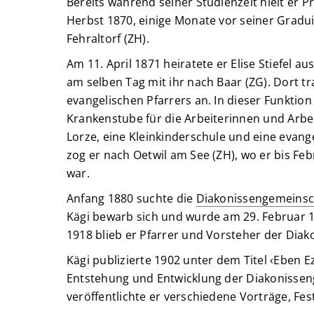
Bereits während seiner Studienzeit hielt er 
Herbst 1870, einige Monate vor seiner Gradui
Fehraltorf (ZH).
Am 11. April 1871 heiratete er Elise Stiefel a
am selben Tag mit ihr nach Baar (ZG). Dort tra
evangelischen Pfarrers an. In dieser Funktion
Krankenstube für die Arbeiterinnen und Arbei
Lorze, eine Kleinkinderschule und eine evang
zog er nach Oetwil am See (ZH), wo er bis F
war.
Anfang 1880 suchte die
Diakonissengemeinsc
Kägi bewarb sich und wurde am 29. Februar 1
1918 blieb er Pfarrer und Vorsteher der Dia
Kägi publizierte 1902 unter dem Titel ‹Eben E
Entstehung und Entwicklung der Diakonisse
veröffentlichte er verschiedene Vorträge, Fe