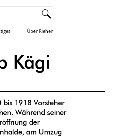
tiges
Über Riehen
b Kägi
 bis
1
9
1
8 Vorsteher
ehen. Während seiner
Eröffnung der
nenhalde, am Umzug