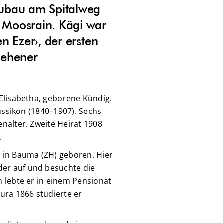
eubau am Spitalweg
 Moosrain. Kägi war
n Ezer›, der ersten
iehener
Elisabetha, geborene Kündig.
Russikon (1840–1907). Sechs
nalter. Zweite Heirat 1908
.
 in Bauma (ZH) geboren. Hier
er auf und besuchte die
 lebte er in einem Pensionat
ura 1866 studierte er