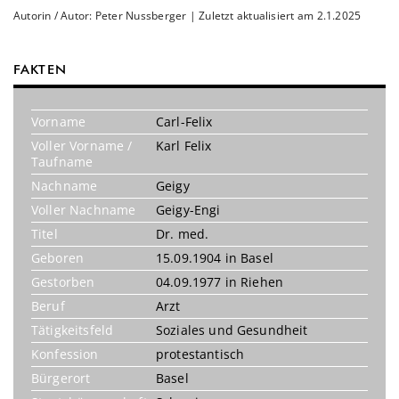
Autorin / Autor: Peter Nussberger | Zuletzt aktualisiert am 2.1.2025
FAKTEN
Vorname
Carl-Felix
Voller Vorname /
Karl Felix
Taufname
Nachname
Geigy
Voller Nachname
Geigy-Engi
Titel
Dr. med.
Geboren
15.09.1904 in Basel
Gestorben
04.09.1977 in Riehen
Beruf
Arzt
Tätigkeitsfeld
Soziales und Gesundheit
Konfession
protestantisch
Bürgerort
Basel