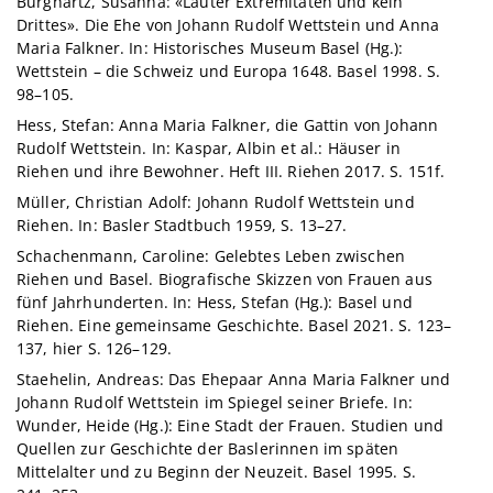
Burghartz, Susanna: «Lauter Extremitäten und kein
Drittes». Die Ehe von Johann Rudolf Wettstein und Anna
Maria Falkner. In: Historisches Museum Basel (Hg.):
Wettstein – die Schweiz und Europa 1648. Basel 1998. S.
98–105.
Hess, Stefan: Anna Maria Falkner, die Gattin von Johann
Rudolf Wettstein. In: Kaspar, Albin et al.: Häuser in
Riehen und ihre Bewohner. Heft III. Riehen 2017. S. 151f.
Müller, Christian Adolf: Johann Rudolf Wettstein und
Riehen. In: Basler Stadtbuch 1959, S. 13–27.
Schachenmann, Caroline: Gelebtes Leben zwischen
Riehen und Basel. Biografische Skizzen von Frauen aus
fünf Jahrhunderten. In: Hess, Stefan (Hg.): Basel und
Riehen. Eine gemeinsame Geschichte. Basel 2021. S. 123–
137, hier S. 126–129.
Staehelin, Andreas: Das Ehepaar Anna Maria Falkner und
Johann Rudolf Wettstein im Spiegel seiner Briefe. In:
Wunder, Heide (Hg.): Eine Stadt der Frauen. Studien und
Quellen zur Geschichte der Baslerinnen im späten
Mittelalter und zu Beginn der Neuzeit. Basel 1995. S.