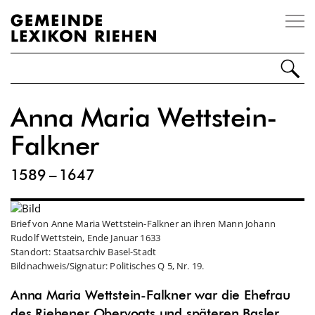
Impressum
Disclaimer
Kontakt
Anna Maria Wettstein-
Personen
Falkner
Orte
1
589
–
1
647
Ereignisse
Organisationen
Brief von Anne Maria Wettstein-Falkner an ihren Mann Johann
Rudolf Wettstein, Ende Januar 1633
Sonstiges
Standort: Staatsarchiv Basel-Stadt
Bildnachweis/Signatur: Politisches Q 5, Nr. 19.
Über Riehen
Anna Maria Wettstein-Falkner war die Ehefrau
des Riehener Obervogts und späteren Basler