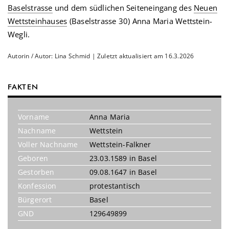
Baselstrasse
und dem südlichen Seiteneingang des
Neuen
Wettsteinhauses
(Baselstrasse 30) Anna Maria Wettstein-
Wegli.
Autorin / Autor: Lina Schmid | Zuletzt aktualisiert am 16.3.2026
FAKTEN
Vorname
Anna Maria
Nachname
Wettstein
Voller Nachname
Wettstein-Falkner
Geboren
23.03.1589 in Basel
Gestorben
09.08.1647 in Basel
Konfession
protestantisch
Bürgerort
Basel
GND
129649899