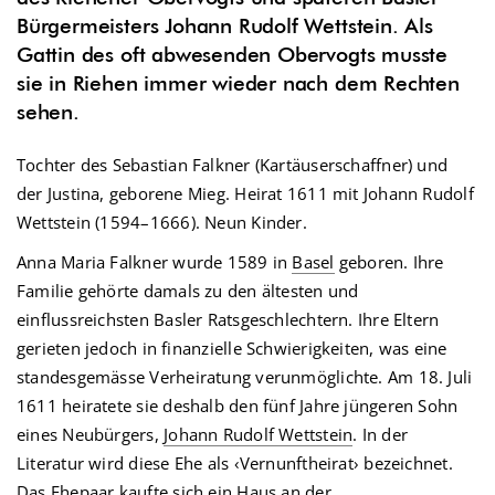
Bürgermeisters Johann Rudolf Wettstein. Als
Gattin des oft abwesenden Obervogts musste
sie in Riehen immer wieder nach dem Rechten
sehen.
Tochter des Sebastian Falkner (Kartäuserschaffner) und
der Justina, geborene Mieg. Heirat 1611 mit Johann Rudolf
Wettstein (1594–1666). Neun Kinder.
Anna Maria Falkner wurde 1589 in
Basel
geboren. Ihre
Familie gehörte damals zu den ältesten und
einflussreichsten Basler Ratsgeschlechtern. Ihre Eltern
gerieten jedoch in finanzielle Schwierigkeiten, was eine
standesgemässe Verheiratung verunmöglichte. Am 18. Juli
1611 heiratete sie deshalb den fünf Jahre jüngeren Sohn
eines Neubürgers,
Johann Rudolf Wettstein
. In der
Literatur wird diese Ehe als ‹Vernunftheirat› bezeichnet.
Das Ehepaar kaufte sich ein Haus an der