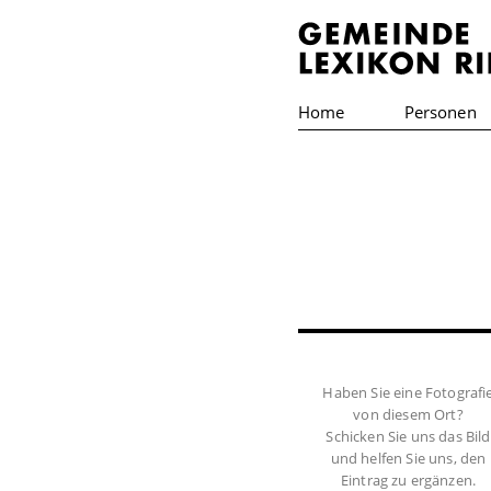
Home
Personen
Haben Sie eine Fotografi
von diesem Ort?
Schicken Sie uns das Bild
und helfen Sie uns, den
Eintrag zu ergänzen.