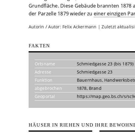
Grundfläche. Diese Gebäude brannten 1878 ab
der Parzelle 1879 wieder zu
einer einzigen Par
Autorin / Autor: Felix Ackermann | Zuletzt aktualis
FAKTEN
Ortsname
Schmiedgasse 23 (bis 1879)
Adresse
Schmiedgasse 23
Funktion
Bauernhaus
,
Handwerksbet
abgebrochen
1878, Brand
Geoportal
https://map.geo.bs.ch/s/sc9
HÄUSER IN RIEHEN UND IHRE BEWOHN