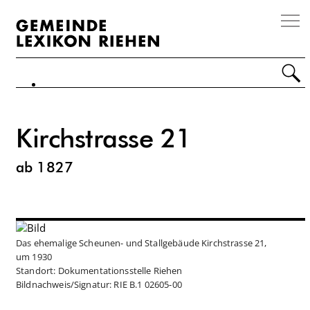
Impressum
Disclaimer
Kontakt
Personen
Kirchstrasse 21
Orte
ab 1827
Ereignisse
Organisationen
Das ehemalige Scheunen- und Stallgebäude Kirchstrasse 21,
Sonstiges
um 1930
Standort: Dokumentationsstelle Riehen
Über Riehen
Bildnachweis/Signatur: RIE B.1 02605-00