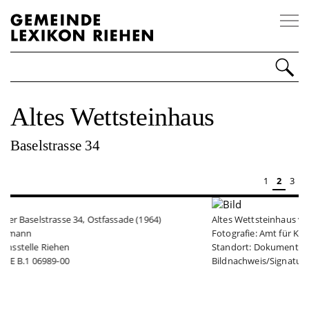
Impressum
Disclaimer
Kontakt
Altes Wettsteinhaus
Personen
Baselstrasse 34
Orte
1
2
3
Ereignisse
Organisationen
Altes Wettsteinhaus vom Kirchvorplatz aus (1934)
Fotografie: Amt für Kantons- und Stadtplanung
Sonstiges
Standort: Dokumentationsstelle Riehen
Bildnachweis/Signatur: RIE B.1 00176-00
Über Riehen