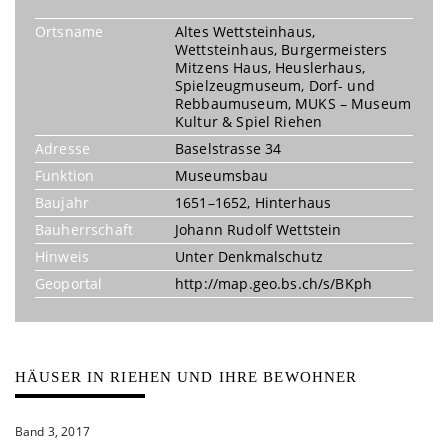
Ortsname
Altes Wettsteinhaus,
Wettsteinhaus, Burgermeisters
Mitzens Haus, Heuslerhaus,
Spielzeugmuseum, Dorf- und
Rebbaumuseum, MUKS – Museum
Kultur & Spiel Riehen
Adresse
Baselstrasse 34
Funktion
Museumsbau
Baujahr
1651–1652, Hinterhaus
Bauherrschaft
Johann Rudolf Wettstein
Hinweis
Unter Denkmalschutz
Geoportal
http://map.geo.bs.ch/s/BKph
HÄUSER IN RIEHEN UND IHRE BEWOHNER
Band 3, 2017